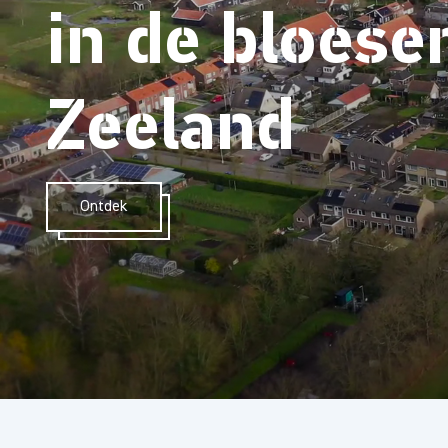
in de bloes
Zeeland
Ontdek