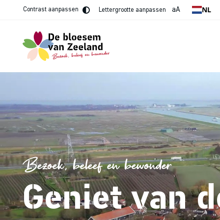
NL
aA
Contrast aanpassen
Lettergrootte aanpassen
Bezoek, beleef en bewonder
Geniet van 