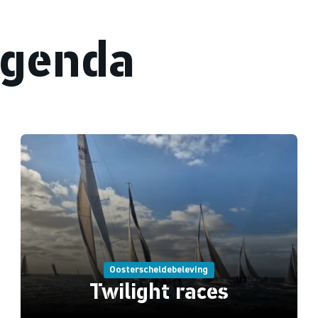
agenda
Oosterscheldebeleving
Twilight races